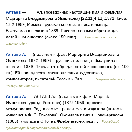
Алтаев
— Ал. (псевдоним; настоящие имя и фамилия
Маргарита Владимировна Ямщикова) [22.11(4.12).1872, Киев,
13.2.1959, Москва], русская советская писательница.
Выступила в печати в 1889. Писала главным образом для
детей и юношества (около 150 книг) …
Большая советская
энциклопедия
Алтаев А.
— (наст. имя и фам. Маргарита Владимировна
Ямщикова; 1872–1959) – рус. писательница. Выступила в
печати в 1889. Писала гл. обр. для детей и юношества (ок. 100
кн.). Ей принадлежат жизнеописания художников,
композиторов, писателей России и Зап.… …
Энциклопедический
словарь псевдонимов
Алтаев Ал
— АЛТАЕВ Ал. (наст. имя и фам. Марг. Вл.
Ямщикова, урожд. Рокотова) (1872 1959) прозаик,
мемуаристка. Род. в семье т р. деятеля и издателя (потомка
живописца Ф. С. Рокотова). Окончила г зию в Новочеркасске
(1885), училась в СПб. на Фребелевских пед …
Российский
гуманитарный энциклопедический словарь