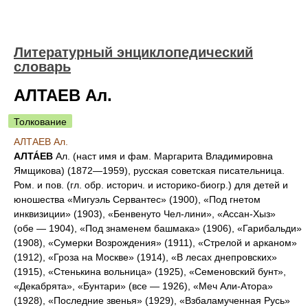
Литературный энциклопедический
словарь
АЛТАЕВ Ал.
Толкование
АЛТАЕВ Ал.
АЛТА́ЕВ
Ал. (наст имя и фам. Маргарита Владимировна
Ямщикова
) (1872—1959), русская советская писательница.
Ром. и пов. (гл. обр. историч. и историко-биогр.) для детей и
юношества «Мигуэль Сервантес» (1900), «Под гнетом
инквизиции» (1903), «Бенвенуто Чел-лини», «Ассан-Хыз»
(обе — 1904), «Под знаменем башмака» (1906), «Гарибальди»
(1908), «Сумерки Возрождения» (1911), «Стрелой и арканом»
(1912), «Гроза на Москве» (1914), «В лесах днепровских»
(1915), «Стенькина вольница» (1925), «Семеновский бунт»,
«Декабрята», «Бунтари» (все — 1926), «Меч Али-Атора»
(1928), «Последние звенья» (1929), «Взбаламученная Русь»