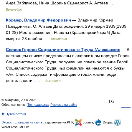
Аида Зябликова, Нина Шорина Сценарист А. Алтаев …
Википедия
Кормер, Владимир Фёдорович
— Владимир Кормер
Псевдонимы: О. Алтаев Дата рождения: 29 января 1939(1939
01 29) Место рождения: Решоты (Красноярский край) Дата
смерти: 23 ноября …
Википедия
Список Героев Социалистического Труда (Алексанкин
— В
настоящем списке представлены в алфавитном порядке Герои
Социалистического Труда, получившие почётное звание Герой
Социалистического Труда, чьи фамилии начинаются с буквы
«А». Список содержит информацию о годах жизни, роде
деятельности… …
Википедия
© Академик, 2000-2026
18+
Обратная связь:
Техподдержка
,
Реклама на сайте
👣 Путешествия
Экспорт словарей на сайты
, сделанные на PHP,
Joomla,
Drupal,
WordPress, MODx.